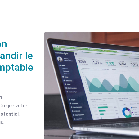
on
andir le
omptable
n
 Ou que votre
potentiel
,
us.