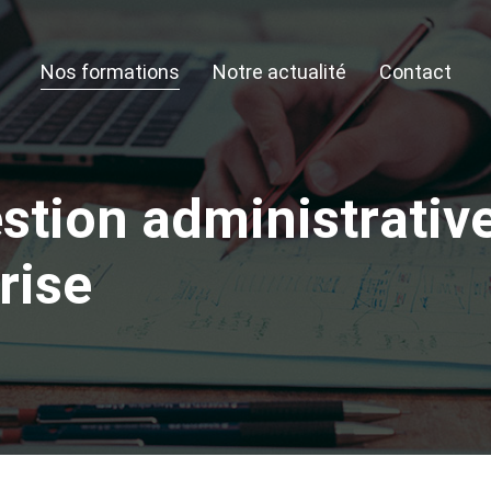
Nos formations
Notre actualité
Contact
e
s
t
i
o
n
a
d
m
i
n
i
s
t
r
a
t
i
v
r
i
s
e