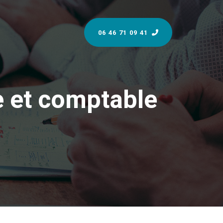
06 46 71 09 41
e
e
t
c
o
m
p
t
a
b
l
e