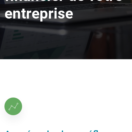
e
n
t
r
e
p
r
i
s
e