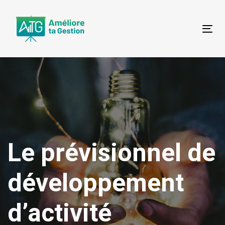
Skip
Skip
links
to
content
Tog
Le prévisionnel de
développement
d’activité